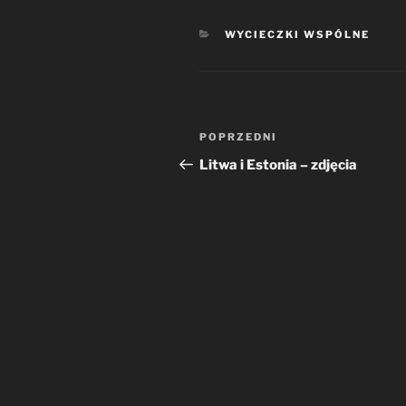
KATEGORIE
WYCIECZKI WSPÓLNE
Nawigacja
Poprzedni
POPRZEDNI
wpisu
wpis
Litwa i Estonia – zdjęcia