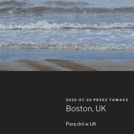
OPUBLIKOWANE
2025-07-20
PRZEZ
TOMASZ
W
Boston, UK
Parę dni w UK