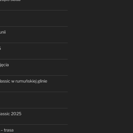
nii
5
jęcia
assic w rumuńskiej glinie
assic 2025
– trasa