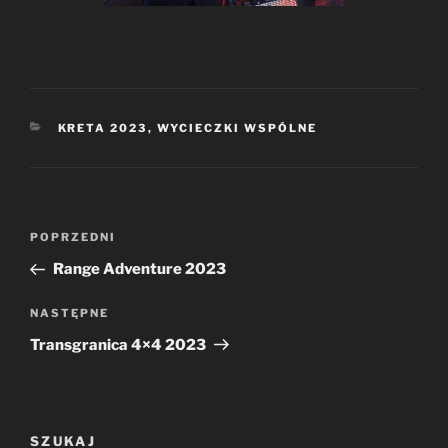
KATEGORIE
KRETA 2023
,
WYCIECZKI WSPÓLNE
Nawigacja
Poprzedni
POPRZEDNI
wpisu
wpis
Range Adventure 2023
Następny
NASTĘPNE
wpis
Transgranica 4×4 2023
SZUKAJ