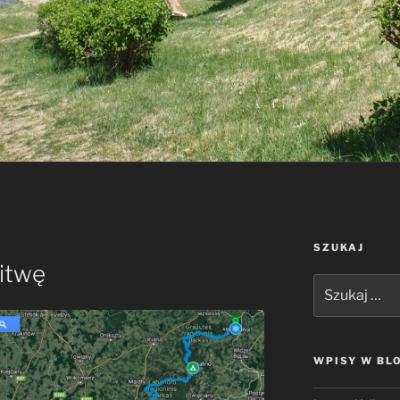
SZUKAJ
Litwę
Szukaj:
WPISY W BL