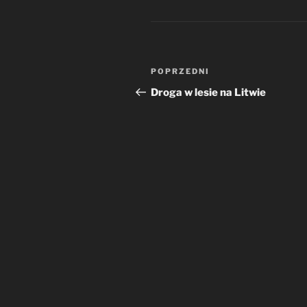
Nawigacja
Poprzedni
POPRZEDNI
wpisu
wpis
Droga w lesie na Litwie