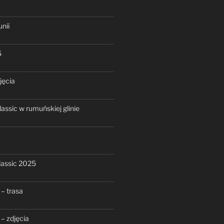
nii
5
jęcia
assic w rumuńskiej glinie
assic 2025
– trasa
– zdjęcia