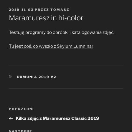
OPUBLIKOWANE
2019-11-03
PRZEZ
TOMASZ
W
Maramuresz in hi-color
Testuję programy do obróbki i katalogowania zdjęć.
Tu jest coś, co wyszło z Skylum Lumninar
KATEGORIE
RUMUNIA 2019 V2
Nawigacja
Poprzedni
POPRZEDNI
wpisu
wpis
Kilka zdjęć z Maramuresz Classic 2019
Następny
NASTĘPNE