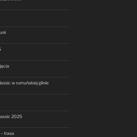
nii
5
jęcia
assic w rumuńskiej glinie
assic 2025
– trasa