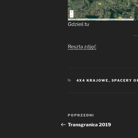
Gdzieś tu
Reszta zdjęć
KATEGORIE
4X4 KRAJOWE
,
SPACERY 
Nawigacja
Poprzedni
POPRZEDNI
wpisu
wpis
Transgranica 2019