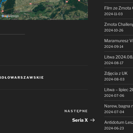
Film ze Zmota 
2024-11-03
Zmota Challen
2024-10-26
Maramuresz V
2024-09-14
Litwa 2024.08
2024-08-17
Zdjęcia z UK
OKOŁOWARSZAWSKIE
2024-08-03
Litwa – lipiec 
2024-07-06
Narew, bagna n
NASTĘPNE
Następny
2024-07-04
wpis
Seria X
Antidotum Les
2024-06-23