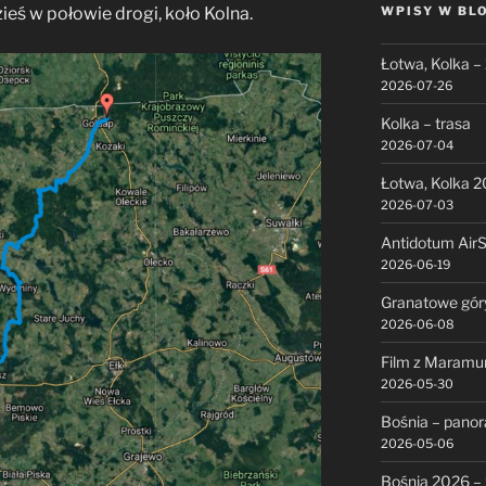
eś w połowie drogi, koło Kolna.
WPISY W BL
Łotwa, Kolka –
2026-07-26
Kolka – trasa
2026-07-04
Łotwa, Kolka 
2026-07-03
Antidotum Air
2026-06-19
Granatowe gór
2026-06-08
Film z Maramu
2026-05-30
Bośnia – pano
2026-05-06
Bośnia 2026 – 