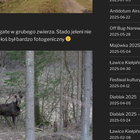
2025-07-05
Antidotum Air
2025-06-22
Off Bug-Narew
ogate w grubego zwierza. Stado jeleni nie
2025-05-28
 łoś był bardzo fotogeniczny
Majówka 2025
2025-05-04
Ławice Kiełpiń
2025-04-30
Festiwal kultu
2025-04-12
Diablak 2025
2025-04-05
Diablak 2025 –
2025-03-24
Ławice Kiełpiń
2025-02-08