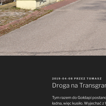
OPUBLIKOWANE
2019-04-08
PRZEZ
TOMASZ
W
Droga na Transgra
Tym razem do Gołdapi postano
ładna, więc kusiło. Wyjechać 