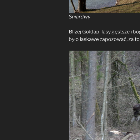
Śniardwy
Bliżej Gołdapi lasy gęstsze i b
było łaskawe zapozować, za to