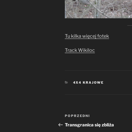
Tu kilka więcej fotek
Track Wikiloc
KATEGORIE
4X4 KRAJOWE
Nawigacja
Poprzedni
POPRZEDNI
wpisu
wpis
Transgranica się zbliża