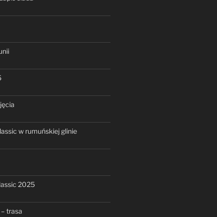
nii
5
jęcia
assic w rumuńskiej glinie
assic 2025
– trasa