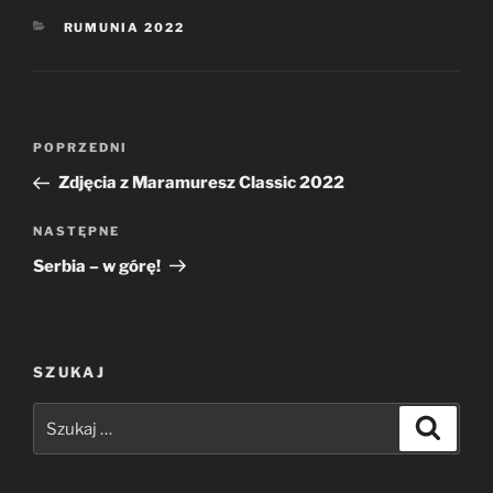
KATEGORIE
RUMUNIA 2022
Nawigacja
Poprzedni
POPRZEDNI
wpisu
wpis
Zdjęcia z Maramuresz Classic 2022
Następny
NASTĘPNE
wpis
Serbia – w górę!
SZUKAJ
Szukaj:
Szukaj