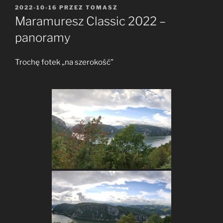
OPUBLIKOWANE
2022-10-16
PRZEZ
TOMASZ
W
Maramuresz Classic 2022 –
panoramy
Trochę fotek „na szerokość”