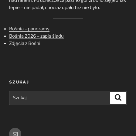
nad ranem. Po ucieczce za pasmo gór zrobiło się jednak
lepie – nie padał, chociaż upału też nie było.
Bośnia – panoramy
Bośnia 2026 – zapis śladu
Zdjęcia z Bośni
SZUKAJ
Szukaj:
Szukaj
E-