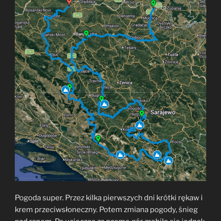
Pogoda super. Przez kilka pierwszych dni krótki rękaw i
krem przeciwsłoneczny. Potem zmiana pogody, śnieg