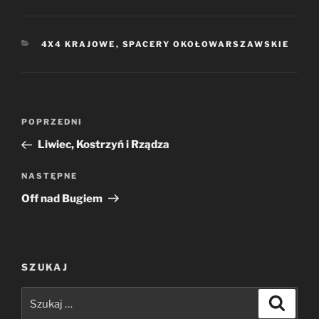
KATEGORIE
4X4 KRAJOWE
,
SPACERY OKOŁOWARSZAWSKIE
Nawigacja
Poprzedni
POPRZEDNI
wpisu
wpis
Liwiec, Kostrzyń i Rządza
Następny
NASTĘPNE
wpis
Off nad Bugiem
SZUKAJ
Szukaj:
Szukaj