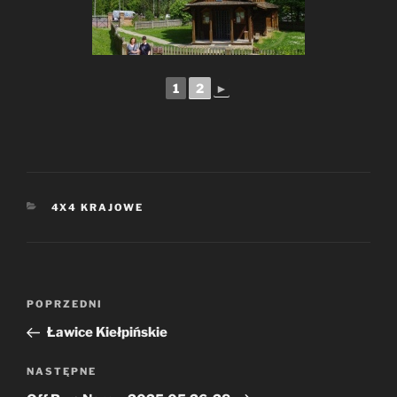
1
2
►
KATEGORIE
4X4 KRAJOWE
Nawigacja
Poprzedni
POPRZEDNI
wpisu
wpis
Ławice Kiełpińskie
Następny
NASTĘPNE
wpis