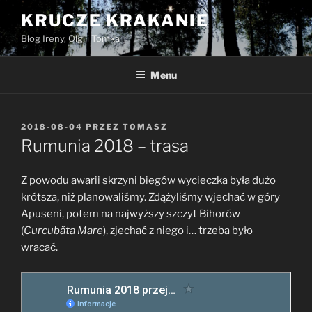
Przejdź
KRUCZE KRAKANIE
do
Blog Ireny, Olgi i Tomka
treści
Menu
OPUBLIKOWANE
2018-08-04
PRZEZ
TOMASZ
W
Rumunia 2018 – trasa
Z powodu awarii skrzyni biegów wycieczka była dużo
krótsza, niż planowaliśmy. Zdążyliśmy wjechać w góry
Apuseni, potem na najwyższy szczyt Bihorów
(
Curcubăta Mare
), zjechać z niego i… trzeba było
wracać.