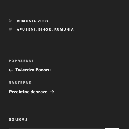
KATEGORIE
RUMUNIA 2018
TAGI
APUSENI
,
BIHOR
,
RUMUNIA
Nawigacja
Poprzedni
POPRZEDNI
wpisu
wpis
Twierdza Ponoru
Następny
NASTĘPNE
wpis
Przelotne deszcze
SZUKAJ