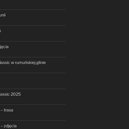
nii
5
jęcia
assic w rumuńskiej glinie
assic 2025
– trasa
– zdjęcia