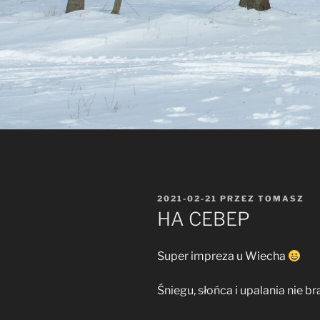
OPUBLIKOWANE
2021-02-21
PRZEZ
TOMASZ
W
HA CEBEP
Super impreza u Wiecha
Śniegu, słońca i upalania nie b