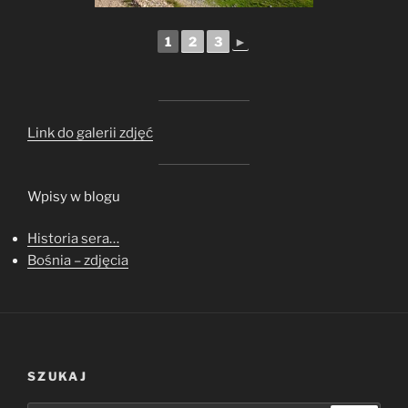
1
2
3
►
Link do galerii zdjęć
Wpisy w blogu
Historia sera…
Bośnia – zdjęcia
SZUKAJ