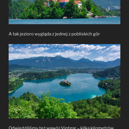
A tak jezioro wygląda z jednej z pobliskich gór
Odwiedziliśmy też wąwóz Vintgar – kilka kilometrów