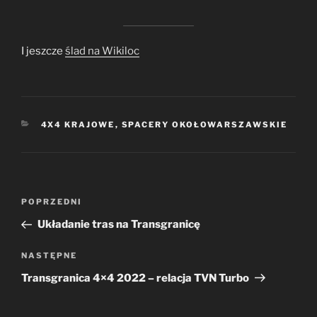
I jeszcze
ślad na Wikiloc
KATEGORIE
4X4 KRAJOWE
,
SPACERY OKOŁOWARSZAWSKIE
Nawigacja
Poprzedni
POPRZEDNI
wpisu
wpis
Układanie tras na Transgranicę
Następny
NASTĘPNE
wpis
Transgranica 4×4 2022 – relacja TVN Turbo