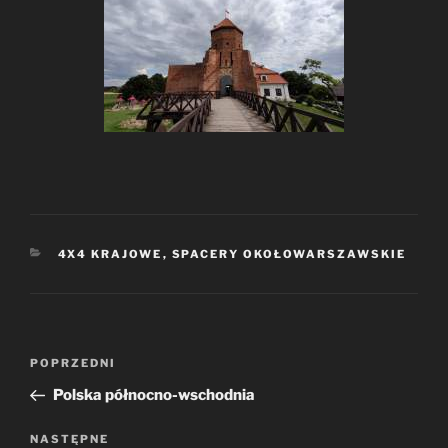
KATEGORIE
4X4 KRAJOWE
,
SPACERY OKOŁOWARSZAWSKIE
Nawigacja
Poprzedni
POPRZEDNI
wpisu
wpis
Polska północno-wschodnia
Następny
NASTĘPNE